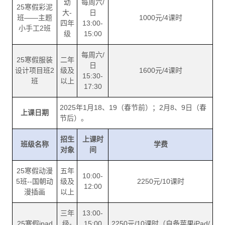
幼
每周六/
25寒假彩泥
大-
日
班——主题
1000元/4课时
四年
13:00-
小手工2班
级
15:00
每周六/
25寒假服装
二年
日
设计项目班2
级及
1600元/4课时
15:30-
班
以上
17:30
2025年1月18、19（春节前）；2月8、9日（春
上课日期
节后）。
招生
上课时
班级名称
学费
对象
间
25寒假动漫
五年
10:00-
5班--国朝动
级及
2250元/10课时
12:00
漫插画
以上
三年
13:00-
25寒假ipad
级-
15:00
2250元/10课时（自备苹果iPad/