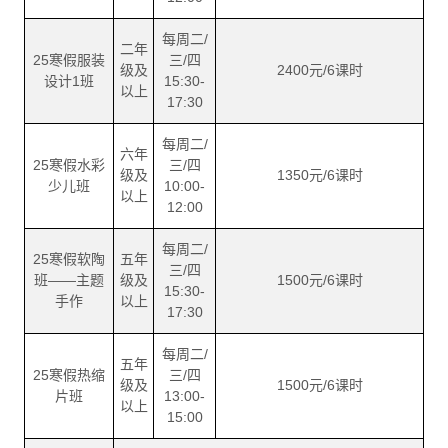
每周二/
二年
25寒假服装
三/四
级及
2400元/6课时
设计1班
15:30-
以上
17:30
每周二/
六年
25寒假水彩
三/四
级及
1350元/6课时
少儿班
10:00-
以上
12:00
每周二/
25寒假软陶
五年
三/四
班——主题
级及
1500元/6课时
15:30-
手作
以上
17:30
每周二/
五年
25寒假热缩
三/四
级及
1500元/6课时
片班
13:00-
以上
15:00