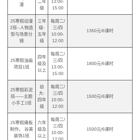
二年
13:00-
漫
级
15:00
25寒假动漫
三年
每周二/
2班--人物造
级-
三/四
1350元/6课时
型与场景分
五年
10:00-
镜
级
12:00
每周二/
四年
25寒假油画
三/四
级及
1800元/6课时
项目1班
13:00-
以上
15:00
幼
每周二/
25寒假彩泥
大-
三/四
班——主题
1500元/6课时
四年
10:00-
小手工1班
级
12:00
每周二/
25寒假痛板
六年
三/四
制作， 谷美
级及
1500元/6课时
10:00-
装饰1班
以上
12:00