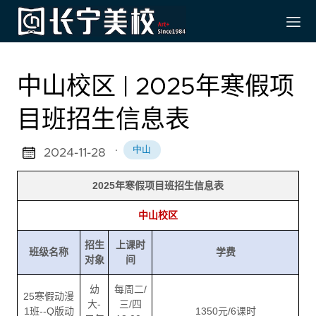
中山校区 | 2025年寒假项
目班招生信息表
·
中山
2024-11-28
2025年寒假项目班招生信息表
中山校区
招生
上课时
班级名称
学费
对象
间
幼
每周二/
25寒假动漫
大-
三/四
1班--Q版动
1350元/6课时