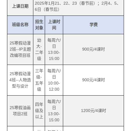
2025年1月21、22、23（春节前）；2月4、5、
上课日期
6日（春节后）
招生
上课时
班级名称
学费
对象
间
幼
每周六/
25寒假动漫
大-
日
2班--IP主题
900元/4课时
二年
13:00-
改编项目班
级
15:00
三年
每周六/
25寒假动漫
级-
日
4班--人物造
900元/4课时
五年
10:00-
型与设计
级
12:00
每周六/
四年
25寒假油画
日
级及
1200元/4课时
项目2班
13:00-
以上
15:00